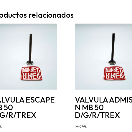
oductos relacionados
ALVULA ESCAPE
VALVULA ADMIS
 50
N MB 50
/G/R/TREX
D/G/R/TREX
€
14,64
€