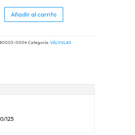
Añadir al carrito
LAS
280003-0004
Categoría:
VÁLVULAS
R/T-
10/125
d
0/125