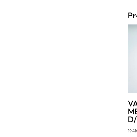
Pr
V
MB
D
19,41