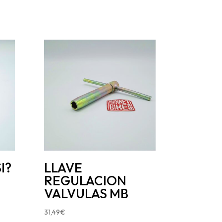
I?
LLAVE
REGULACION
VALVULAS MB
31,49
€