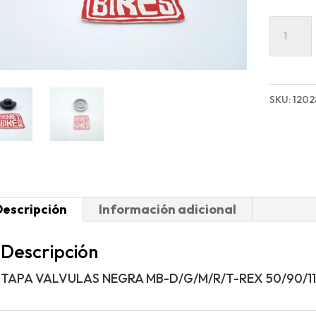
TAPA
VALVU
NEGRA
MB-
SKU:
120
D/G/M/
REX
50/90/1
cantida
Descripción
Información adicional
Descripción
TAPA VALVULAS NEGRA MB-D/G/M/R/T-REX 50/90/11