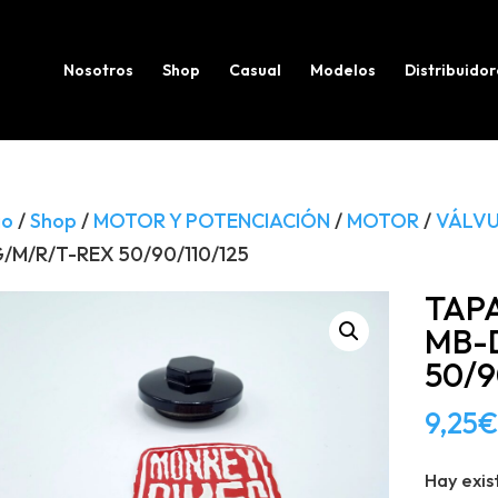
Búsqueda
de
productos
Nosotros
Shop
Casual
Modelos
Distribuidor
io
/
Shop
/
MOTOR Y POTENCIACIÓN
/
MOTOR
/
VÁLV
/M/R/T-REX 50/90/110/125
TAP
MB-
50/9
9,25
€
Hay exis