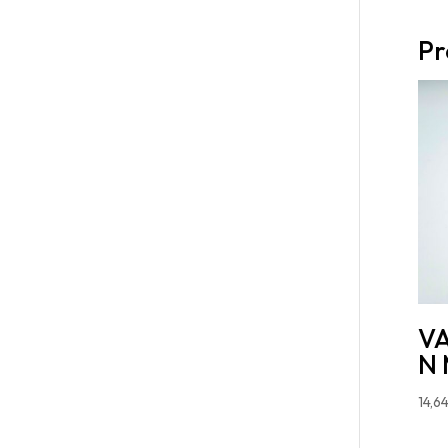
Pr
VA
N 
14,6