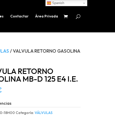
Spanish
es
Contactar
Área Privada
ULAS
/ VALVULA RETORNO GASOLINA
VULA RETORNO
LINA MB-D 125 E4 I.E.
€
encias
0-18H00
Categoría:
VÁLVULAS