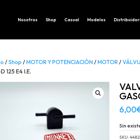
Búsqueda
de
productos
Nosotros
Shop
Casual
Modelos
Distribuidor
io
/
Shop
/
MOTOR Y POTENCIACIÓN
/
MOTOR
/
VÁLV
D 125 E4 I.E.
VAL
GASO
6,00
Sin exist
SKU:
4482