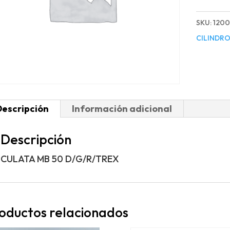
50
D/G/R/
SKU:
120
cantida
CILINDRO
Descripción
Información adicional
Descripción
CULATA MB 50 D/G/R/TREX
oductos relacionados