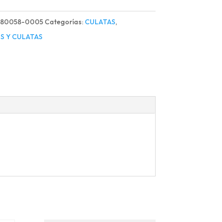
TREX
080058-0005
Categorías:
CULATAS
,
d
S Y CULATAS