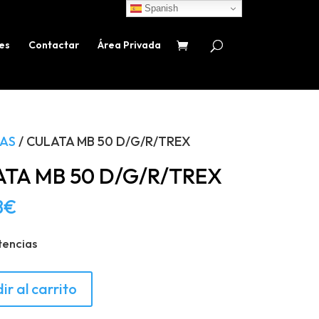
Spanish
es
Contactar
Área Privada
AS
/ CULATA MB 50 D/G/R/TREX
TA MB 50 D/G/R/TREX
8
€
tencias
ir al carrito