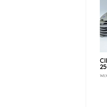
CI
25
145,