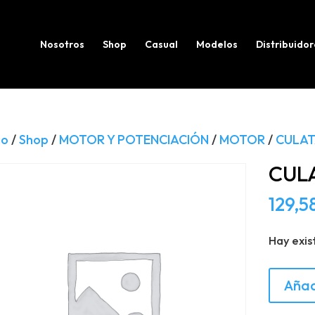
Búsqueda
de
productos
Nosotros
Shop
Casual
Modelos
Distribuidor
io
/
Shop
/
MOTOR Y POTENCIACIÓN
/
MOTOR
/
CULAT
CULA
129,5
Hay exis
CULATA
Añad
MB