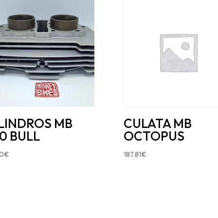
LINDROS MB
CULATA MB
0 BULL
OCTOPUS
10
€
187,81
€