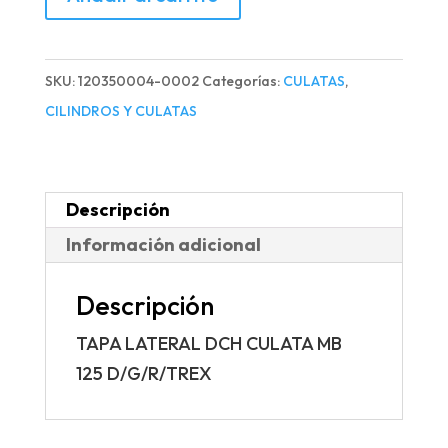
LATERAL
DCH
CULATA
SKU:
120350004-0002
Categorías:
CULATAS
,
MB
CILINDROS Y CULATAS
125
D/G/R/TREX
cantidad
Descripción
Información adicional
Descripción
TAPA LATERAL DCH CULATA MB
125 D/G/R/TREX