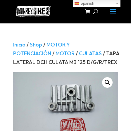
Spanish
Búsqueda
de
productos
Inicio
/
Shop
/
MOTOR Y
POTENCIACIÓN
/
MOTOR
/
CULATAS
/ TAPA
LATERAL DCH CULATA MB 125 D/G/R/TREX