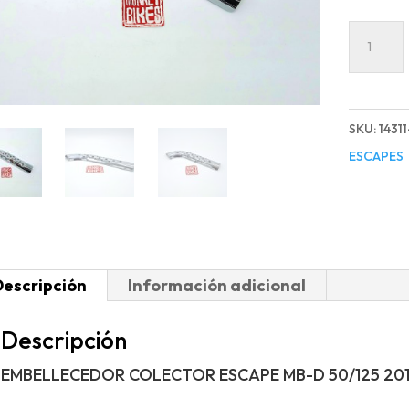
EMBEL
COLEC
ESCAPE
MB-
SKU:
1431
D
ESCAPES
50/125
2014-
2022
cantida
Descripción
Información adicional
Descripción
EMBELLECEDOR COLECTOR ESCAPE MB-D 50/125 20