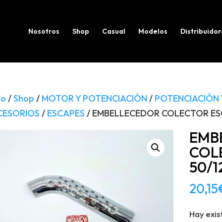
Búsqueda
de
productos
Nosotros
Shop
Casual
Modelos
Distribuidor
io
/
Shop
/
MOTOR Y POTENCIACIÓN
/
POTENCIACIÓN 
CESORIOS
/
ESCAPES
/ EMBELLECEDOR COLECTOR ESC
EMB
COL
50/1
20,15
Hay exis