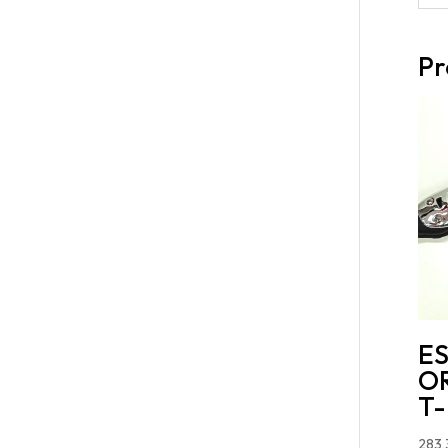
Pr
E
OR
T
283,