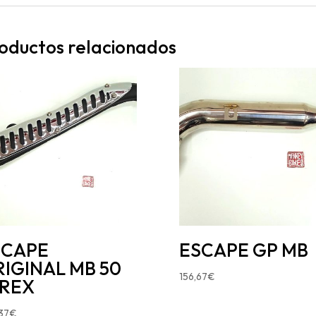
oductos relacionados
SCAPE
ESCAPE GP MB
IGINAL MB 50
156,67
€
-REX
37
€