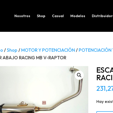
Búsqueda
de
productos
Nosotros
Shop
Casual
Modelos
Distribuidor
io
/
Shop
/
MOTOR Y POTENCIACIÓN
/
POTENCIACIÓN 
R ABAJO RACING MB V-RAPTOR
ESC
RAC
231,2
Hay exis