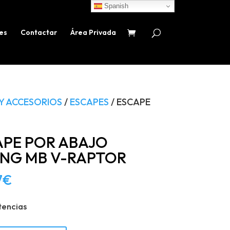
Spanish
es
Contactar
Área Privada
Y ACCESORIOS
/
ESCAPES
/ ESCAPE
APE POR ABAJO
ING MB V-RAPTOR
7
€
tencias