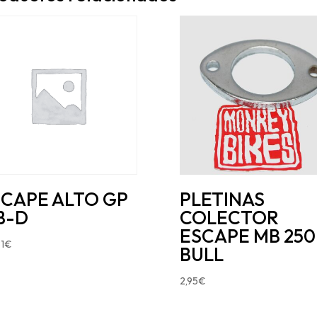
SCAPE ALTO GP
PLETINAS
B-D
COLECTOR
ESCAPE MB 250
1
€
BULL
2,95
€