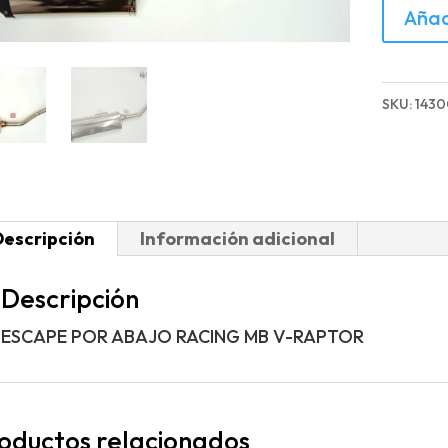
ESCAPE
Añad
POR
ABAJO
RACING
SKU:
1430
MB
V-
RAPTO
cantida
Descripción
Información adicional
Descripción
ESCAPE POR ABAJO RACING MB V-RAPTOR
oductos relacionados