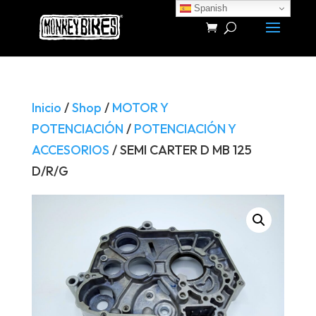
Spanish
Búsqueda
de
productos
Inicio
/
Shop
/
MOTOR Y
POTENCIACIÓN
/
POTENCIACIÓN Y
ACCESORIOS
/ SEMI CARTER D MB 125
D/R/G