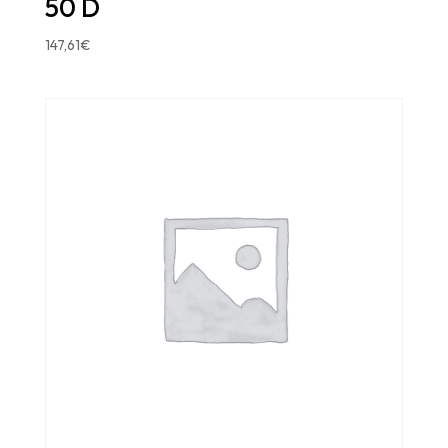
50 D
147,61
€