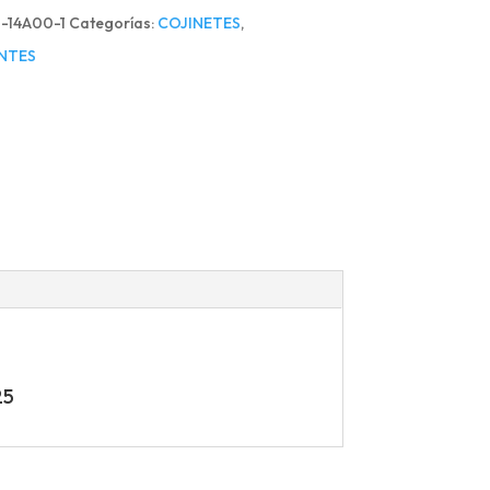
1-14A00-1
Categorías:
COJINETES
,
NTES
25