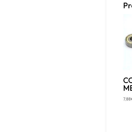
Pr
CO
MB
7,88