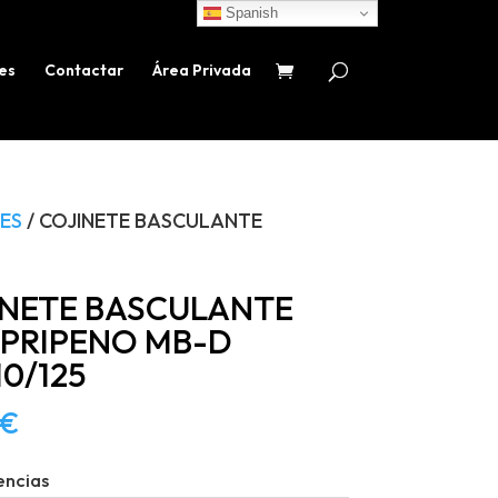
Spanish
es
Contactar
Área Privada
ES
/ COJINETE BASCULANTE
INETE BASCULANTE
IPRIPENO MB-D
10/125
€
encias