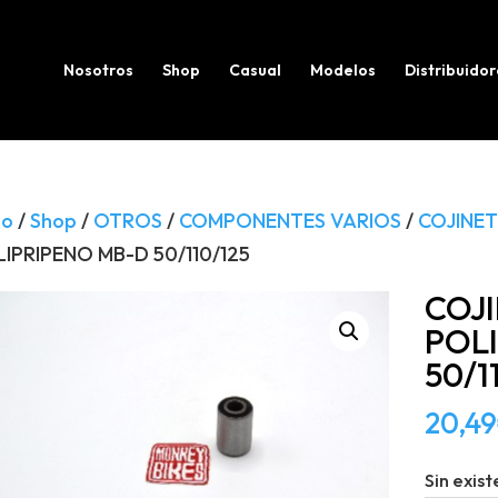
Búsqueda
de
productos
Nosotros
Shop
Casual
Modelos
Distribuidor
io
/
Shop
/
OTROS
/
COMPONENTES VARIOS
/
COJINET
IPRIPENO MB-D 50/110/125
COJ
POL
50/1
20,49
Sin exist