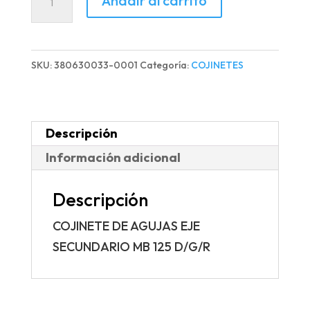
Añadir al carrito
DE
AGUJAS
EJE
SKU:
380630033-0001
Categoría:
COJINETES
SECUNDARIO
MB
125
Descripción
D/G/R
Información adicional
cantidad
Descripción
COJINETE DE AGUJAS EJE
SECUNDARIO MB 125 D/G/R