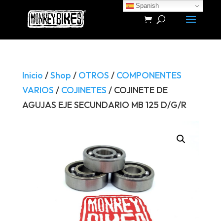
Spanish
Búsqueda
de
productos
Inicio
/
Shop
/
OTROS
/
COMPONENTES
VARIOS
/
COJINETES
/ COJINETE DE
AGUJAS EJE SECUNDARIO MB 125 D/G/R