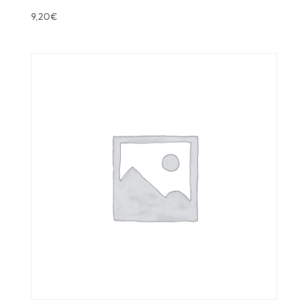
9,20
€