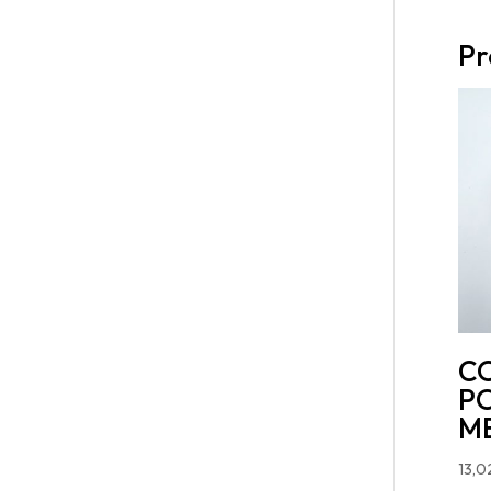
Pr
C
P
MB
13,0