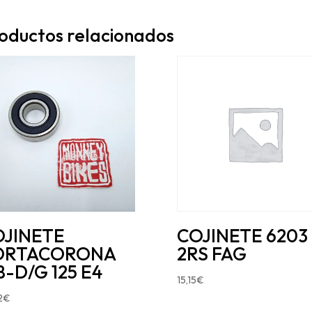
oductos relacionados
OJINETE
COJINETE 6203
ORTACORONA
2RS FAG
-D/G 125 E4
15,15
€
2
€