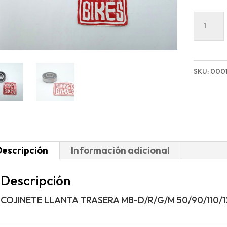
COJINE
LLANTA
TRASER
MB-
SKU:
000
D/R/G/
50/90/1
cantida
Descripción
Información adicional
Descripción
COJINETE LLANTA TRASERA MB-D/R/G/M 50/90/110/1