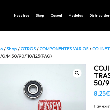
Búsqueda
de
productos
Nosotros
Shop
Casual
Modelos
Distribuidor
io
/
Shop
/
OTROS
/
COMPONENTES VARIOS
/
COJINET
/G/M 50/90/110/125(FAG)
COJ
TRA
50/9
8,25
Hay exis