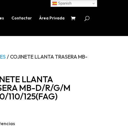
Spanish
es
Contactar
Área Privada
ES
/ COJINETE LLANTA TRASERA MB-
INETE LLANTA
SERA MB-D/R/G/M
0/110/125(FAG)
€
tencias