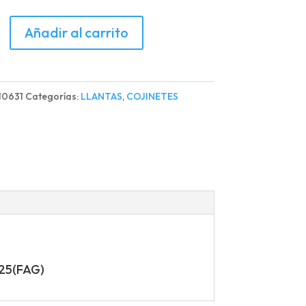
TE
Añadir al carrito
A
10631
Categorías:
LLANTAS
,
COJINETES
M
10/125(FAG)
d
25(FAG)