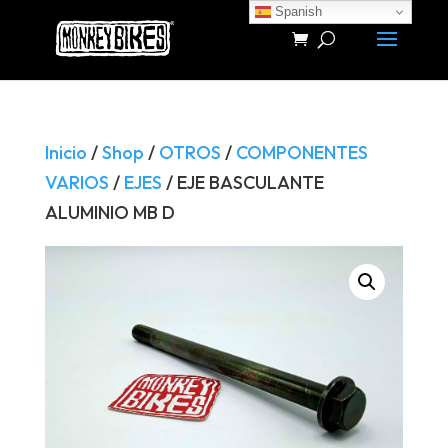
Spanish
Búsqueda
de
productos
Inicio
/
Shop
/
OTROS
/
COMPONENTES
VARIOS
/
EJES
/ EJE BASCULANTE
ALUMINIO MB D