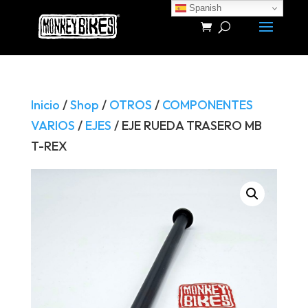
Spanish
Búsqueda
de
productos
Inicio
/
Shop
/
OTROS
/
COMPONENTES
VARIOS
/
EJES
/ EJE RUEDA TRASERO MB
T-REX