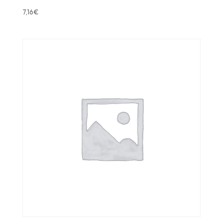
7,16
€