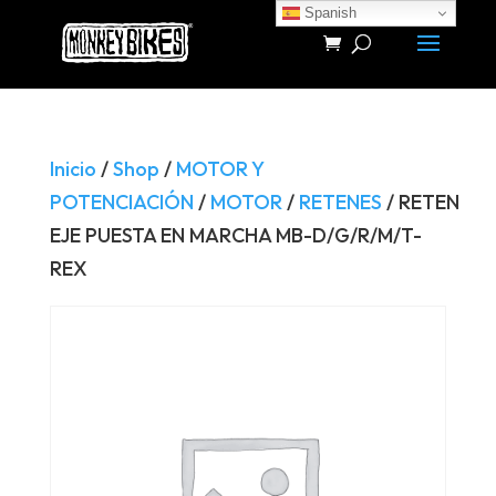
Spanish
Búsqueda
de
productos
Inicio
/
Shop
/
MOTOR Y
POTENCIACIÓN
/
MOTOR
/
RETENES
/ RETEN
EJE PUESTA EN MARCHA MB-D/G/R/M/T-
REX