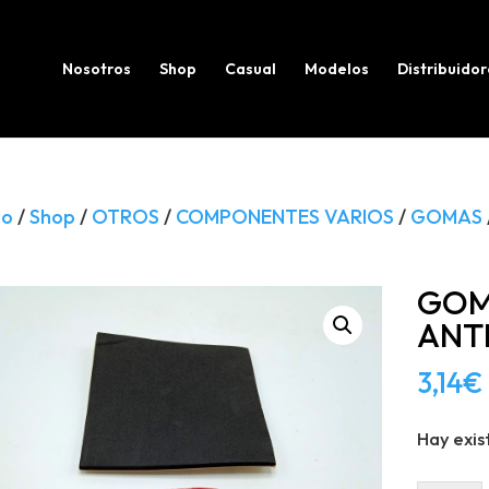
Búsqueda
de
productos
Nosotros
Shop
Casual
Modelos
Distribuidor
io
/
Shop
/
OTROS
/
COMPONENTES VARIOS
/
GOMAS
GOM
ANT
3,14
€
Hay exis