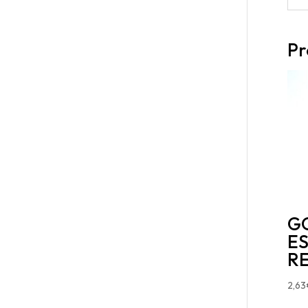
Pr
G
ES
RE
2,63