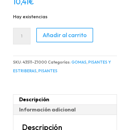
10,41
€
Hay existencias
GOMA
Añadir al carrito
PISANTE
DELANTERA
MB
SKU:
43511-Z1000
Categorías:
GOMAS
,
PISANTES Y
50/125
ESTRIBERAS
,
PISANTES
?
09-
23
Descripción
cantidad
Información adicional
Descripción