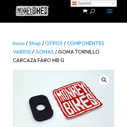
Spanish
Búsqueda
de
productos
Inicio
/
Shop
/
OTROS
/
COMPONENTES
VARIOS
/
GOMAS
/ GOMA TORNILLO
CARCAZA FARO MB G