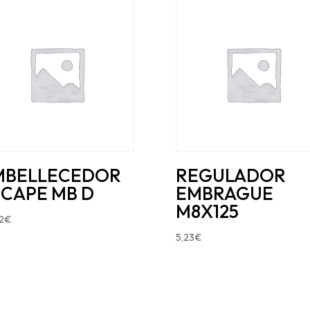
MBELLECEDOR
REGULADOR
SCAPE MB D
EMBRAGUE
M8X125
2
€
5,23
€