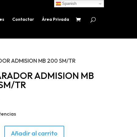
Spanish
es
Contactar
Área Privada
DOR ADMISION MB 200 SM/TR
ARADOR ADMISION MB
 SM/TR
€
tencias
ADOR
Añadir al carrito