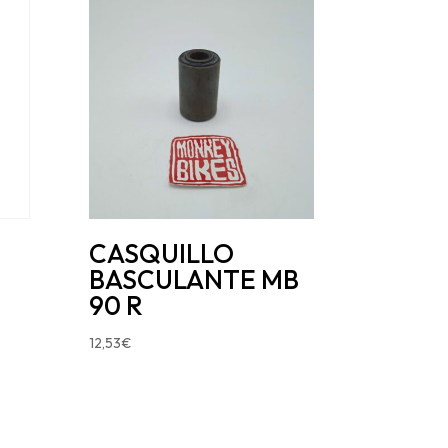
CASQUILLO
BASCULANTE MB
90 R
12,53
€