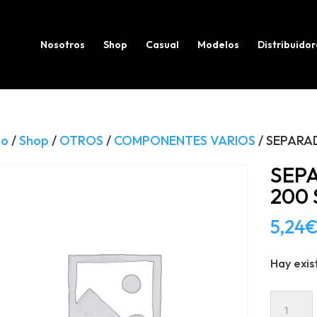
Búsqueda
de
productos
Nosotros
Shop
Casual
Modelos
Distribuidor
io
/
Shop
/
OTROS
/
COMPONENTES VARIOS
/ SEPARA
SEP
200
5,24
Hay exis
SEPAR