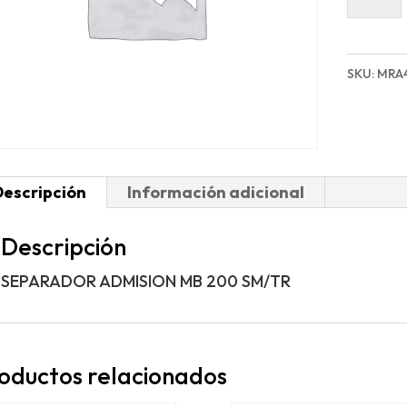
ADMISI
MB
200
SKU:
MRA
SM/TR
cantida
Descripción
Información adicional
Descripción
SEPARADOR ADMISION MB 200 SM/TR
oductos relacionados