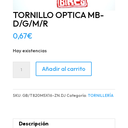
TORNILLO OPTICA MB-
D/G/M/R
0,67
€
Hay existencias
TORNILLO
Añadir al carrito
OPTICA
MB-
D/G/M/R
SKU:
GB/T820M5X16-ZN.DJ
Categoría:
TORNILLERÍA
cantidad
Descripción