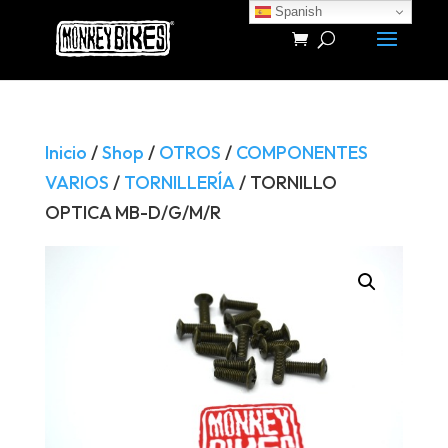
Spanish
Búsqueda
de
productos
Inicio
/
Shop
/
OTROS
/
COMPONENTES
VARIOS
/
TORNILLERÍA
/ TORNILLO
OPTICA MB-D/G/M/R