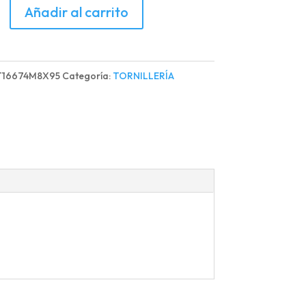
LO
Añadir al carrito
QUIPAJE
T16674M8X95
Categoría:
TORNILLERÍA
d