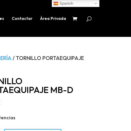
Spanish
es
Contactar
Área Privada
ERÍA
/ TORNILLO PORTAEQUIPAJE
NILLO
TAEQUIPAJE MB-D
€
tencias