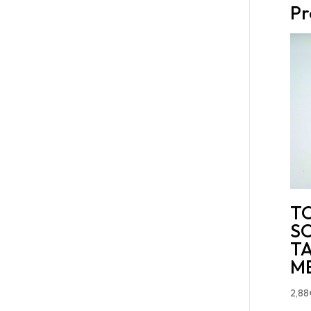
Pr
T
S
T
M
2,88