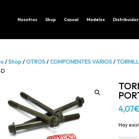
Búsqueda
de
productos
Nosotros
Shop
Casual
Modelos
Distribuidor
io
/
Shop
/
OTROS
/
COMPONENTES VARIOS
/
TORNILL
-D
TOR
POR
4,07
Hay exis