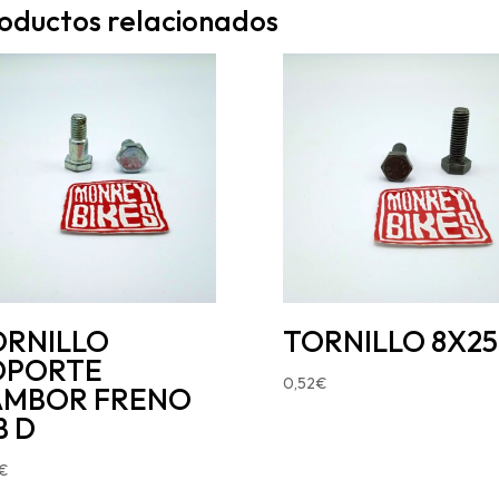
oductos relacionados
ORNILLO
TORNILLO 8X25
OPORTE
0,52
€
AMBOR FRENO
B D
€