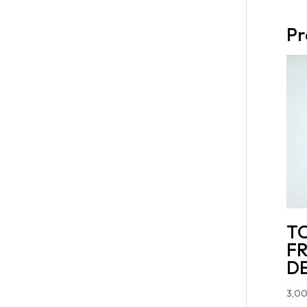
Pr
T
F
D
3,0