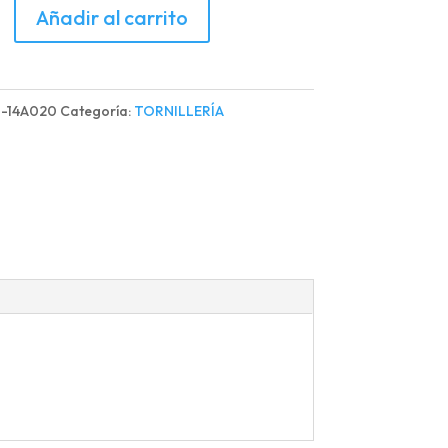
LO
Añadir al carrito
OR
1-14A020
Categoría:
TORNILLERÍA
d