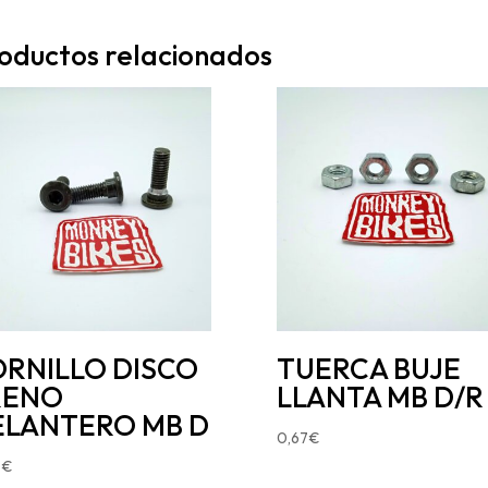
oductos relacionados
ORNILLO DISCO
TUERCA BUJE
RENO
LLANTA MB D/R 
ELANTERO MB D
0,67
€
0
€