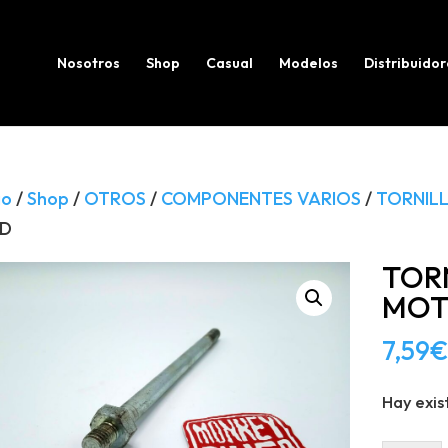
Búsqueda
de
productos
Nosotros
Shop
Casual
Modelos
Distribuidor
io
/
Shop
/
OTROS
/
COMPONENTES VARIOS
/
TORNILL
 D
TOR
MOT
7,59
€
Hay exis