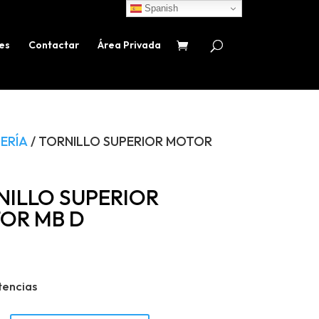
Spanish
es
Contactar
Área Privada
ERÍA
/ TORNILLO SUPERIOR MOTOR
NILLO SUPERIOR
OR MB D
tencias