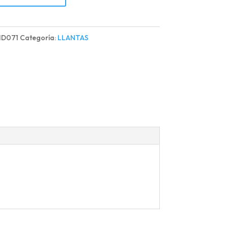
IO(AROS)
MD071
Categoría:
LLANTAS
d