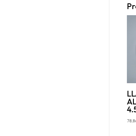
Pr
L
A
4.
78,8