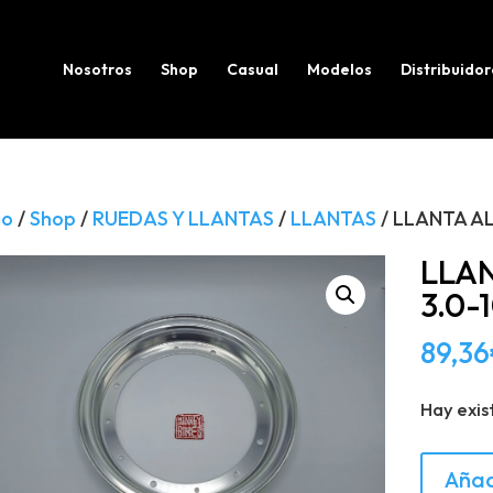
Búsqueda
de
productos
Nosotros
Shop
Casual
Modelos
Distribuidor
io
/
Shop
/
RUEDAS Y LLANTAS
/
LLANTAS
/ LLANTA AL
LLA
3.0-
89,36
Hay exis
LLANTA
Añad