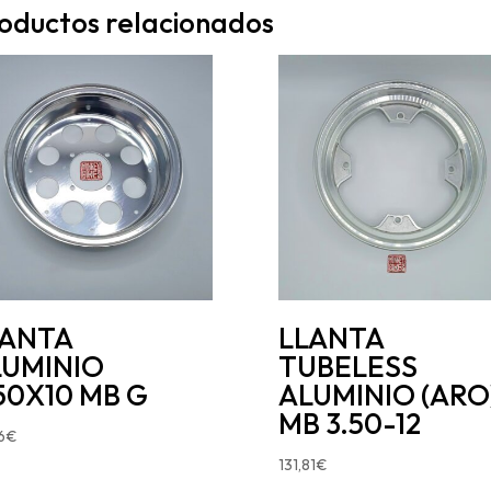
oductos relacionados
LANTA
LLANTA
LUMINIO
TUBELESS
50X10 MB G
ALUMINIO (ARO
MB 3.50-12
6
€
131,81
€