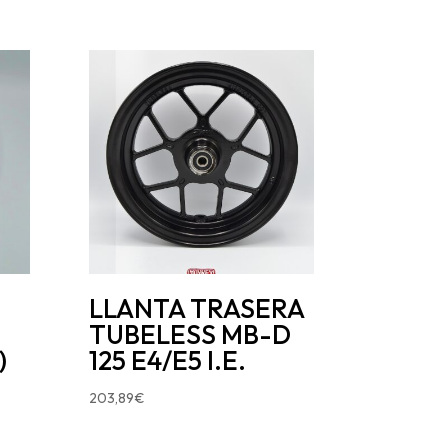
LLANTA TRASERA
TUBELESS MB-D
)
125 E4/E5 I.E.
203,89
€