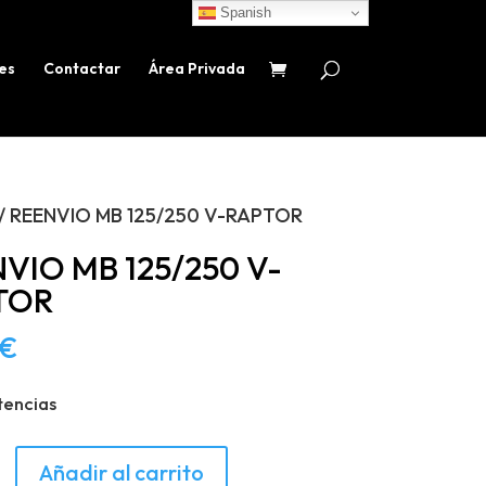
Spanish
es
Contactar
Área Privada
/ REENVIO MB 125/250 V-RAPTOR
VIO MB 125/250 V-
TOR
€
tencias
O
Añadir al carrito