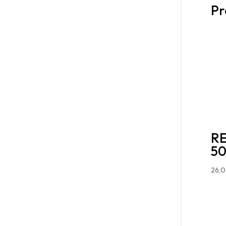
Pr
R
50
26,0