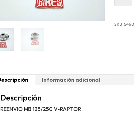
MB
125/250
V-
SKU:
546
RAPTO
cantida
Descripción
Información adicional
Descripción
REENVIO MB 125/250 V-RAPTOR