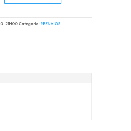
00-21H00
Categoría:
REENVIOS
R
d