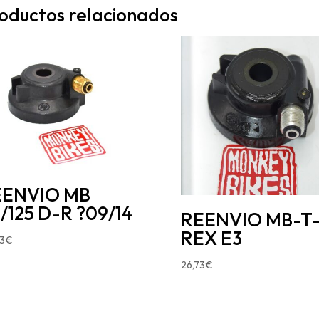
oductos relacionados
EENVIO MB
/125 D-R ?09/14
REENVIO MB-T
REX E3
3
€
26,73
€