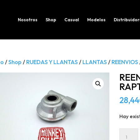
Búsqueda
de
productos
Nosotros
Shop
Casual
Modelos
Distribuidor
io
/
Shop
/
RUEDAS Y LLANTAS
/
LLANTAS
/
REENVIOS
REEN
RAP
28,44
Hay exis
REENVI