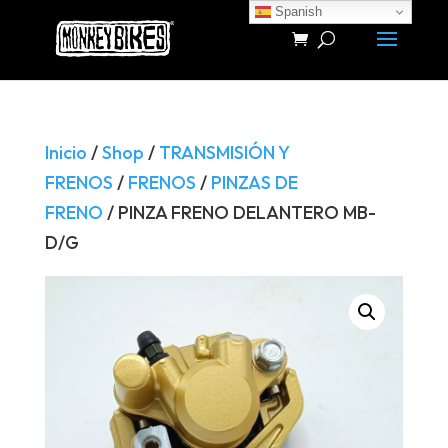
Spanish
Búsqueda
de
productos
Inicio
/
Shop
/
TRANSMISIÓN Y
FRENOS
/
FRENOS
/
PINZAS DE
FRENO
/ PINZA FRENO DELANTERO MB-
D/G