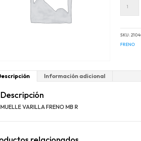
MUELLE
VARILL
FRENO
MB
SKU:
2104
R
FRENO
cantida
Descripción
Información adicional
Descripción
MUELLE VARILLA FRENO MB R
oductos relacionados