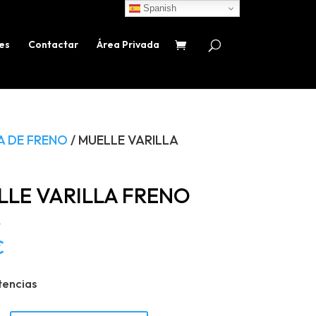
Spanish
es
Contactar
Área Privada
A DE FRENO
/ MUELLE VARILLA
LLE VARILLA FRENO
R
€
tencias