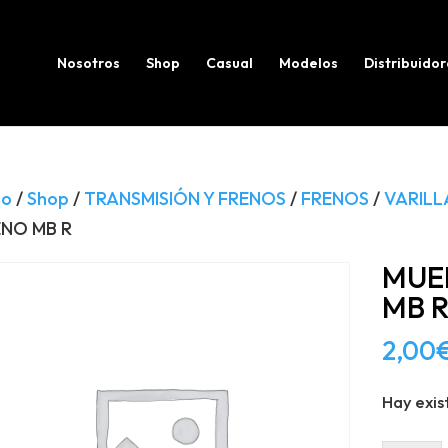
Búsqueda
de
productos
Nosotros
Shop
Casual
Modelos
Distribuidor
io
/
Shop
/
TRANSMISIÓN Y FRENOS
/
FRENOS
/
VARILL
ENO MB R
MUE
MB 
2,00
Hay exis