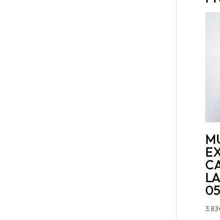
M
E
C
LA
0
3,83