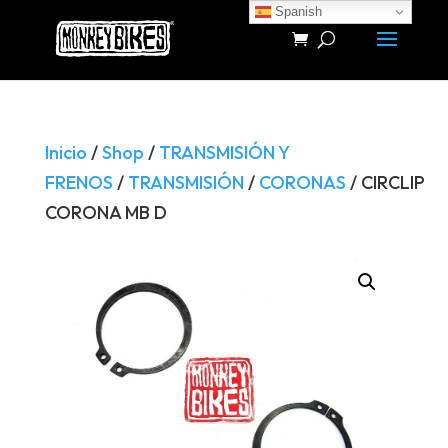
Spanish
Búsqueda
de
productos
Inicio
/
Shop
/
TRANSMISIÓN Y
FRENOS
/
TRANSMISIÓN
/
CORONAS
/ CIRCLIP
CORONA MB D