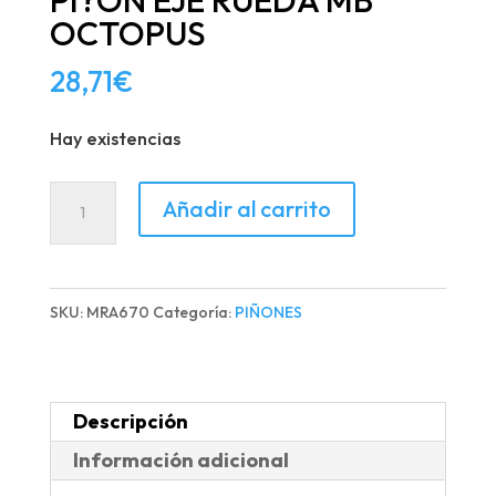
PI?ON EJE RUEDA MB
OCTOPUS
28,71
€
Hay existencias
PI?
Añadir al carrito
ON
EJE
RUEDA
SKU:
MRA670
Categoría:
PIÑONES
MB
OCTOPUS
cantidad
Descripción
Información adicional