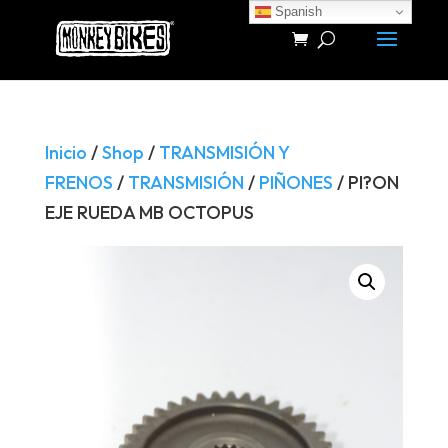
Spanish
Búsqueda
de
productos
Inicio
/
Shop
/
TRANSMISIÓN Y
FRENOS
/
TRANSMISIÓN
/
PIÑONES
/ PI?ON
EJE RUEDA MB OCTOPUS