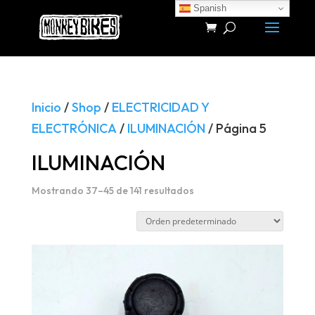
Spanish
Búsqueda
de
productos
Inicio
/
Shop
/
ELECTRICIDAD Y
ELECTRÓNICA
/
ILUMINACIÓN
/ Página 5
ILUMINACIÓN
Mostrando 37–45 de 141 resultados