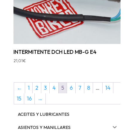
INTERMITENTE DCH LED MB-G E4
21,01
€
←
1
2
3
4
5
6
7
8
…
14
15
16
→
ACEITES Y LUBRICANTES
ASIENTOS Y MANILLARES