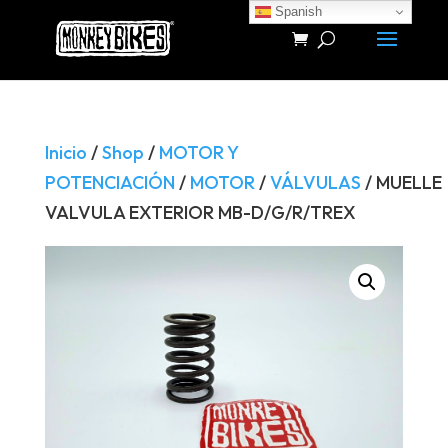
Spanish
Búsqueda
de
productos
Inicio
/
Shop
/
MOTOR Y
POTENCIACIÓN
/
MOTOR
/
VÁLVULAS
/ MUELLE
VALVULA EXTERIOR MB-D/G/R/TREX