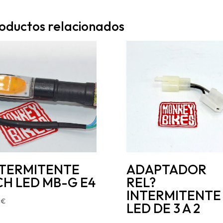
oductos relacionados
NTERMITENTE
ADAPTADOR
H LED MB-G E4
REL?
INTERMITENTE
1
€
LED DE 3 A 2