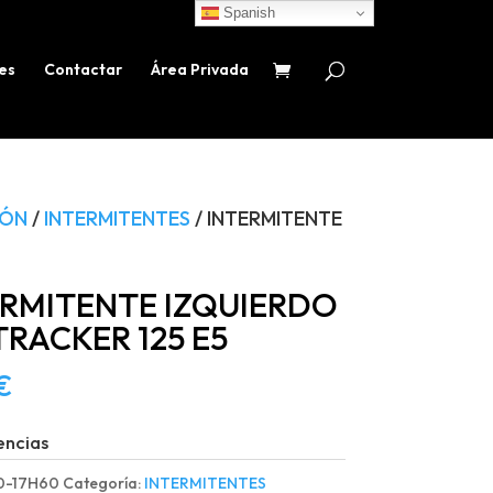
Spanish
es
Contactar
Área Privada
IÓN
/
INTERMITENTES
/ INTERMITENTE
ERMITENTE IZQUIERDO
RACKER 125 E5
€
encias
0-17H60
Categoría:
INTERMITENTES