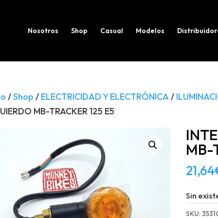
Búsqueda
de
productos
Nosotros
Shop
Casual
Modelos
Distribuidor
io
/
Shop
/
ELECTRICIDAD Y ELECTRÓNICA
/
ILUMINAC
UIERDO MB-TRACKER 125 E5
INT
MB-T
21,64
Sin exist
SKU:
3531