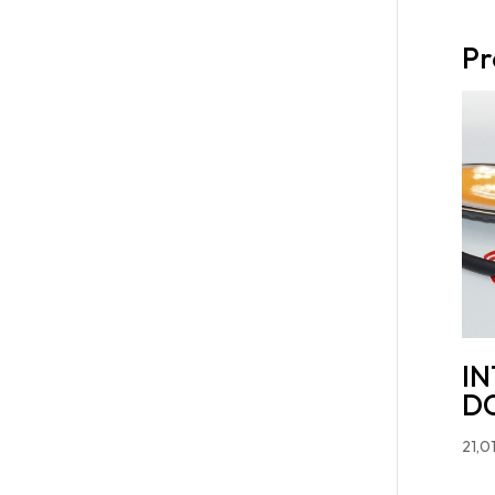
Pr
I
DC
21,0