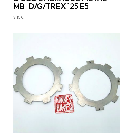
MB-D/G/TREX 125 E5
8,10
€