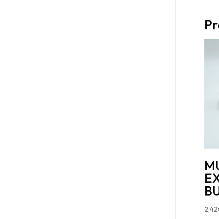
Pr
M
EX
B
2,42