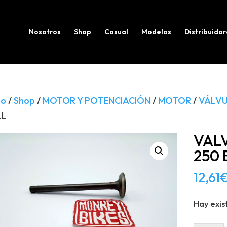
Búsqueda
de
productos
Nosotros
Shop
Casual
Modelos
Distribuidor
io
/
Shop
/
MOTOR Y POTENCIACIÓN
/
MOTOR
/
VÁLV
LL
VAL
250 
12,61
Hay exis