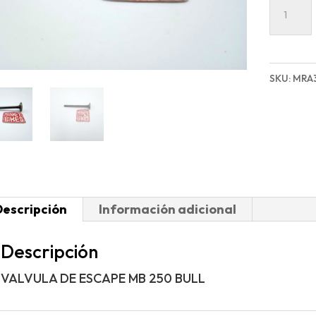
VALVU
DE
ESCAPE
MB
SKU:
MRA
250
BULL
cantida
Descripción
Información adicional
Descripción
VALVULA DE ESCAPE MB 250 BULL