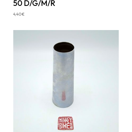
50 D/G/M/R
4,40
€