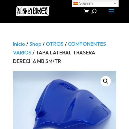
Spanish
Búsqueda
de
productos
Inicio
/
Shop
/
OTROS
/
COMPONENTES
VARIOS
/ TAPA LATERAL TRASERA
DERECHA MB SM/TR