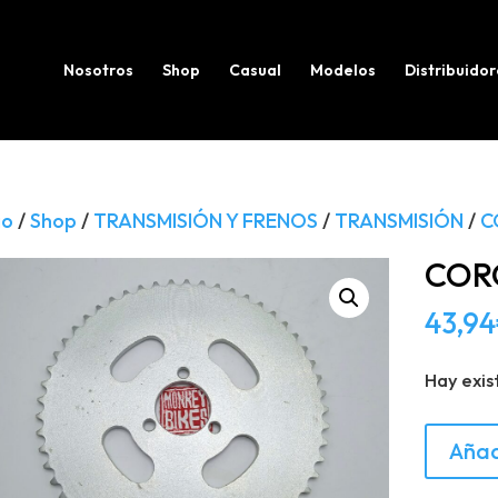
Búsqueda
de
productos
Nosotros
Shop
Casual
Modelos
Distribuidor
io
/
Shop
/
TRANSMISIÓN Y FRENOS
/
TRANSMISIÓN
/
C
COR
43,94
Hay exis
CORON
Añad
MB-