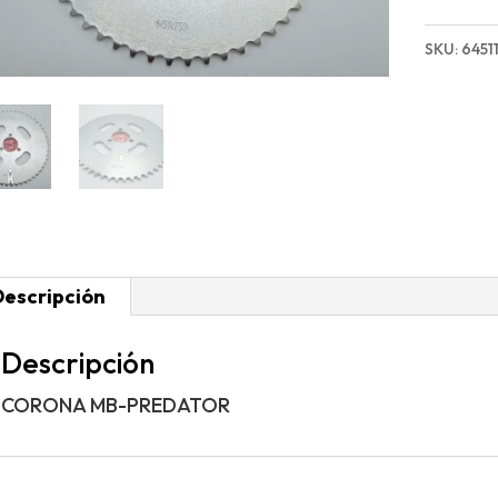
PREDA
cantida
SKU:
6451
Descripción
Descripción
CORONA MB-PREDATOR