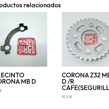
oductos relacionados
RECINTO
CORONA Z32 M
ORONA MB D
D /R
CAFE(SEGURILL
€
31,27
€