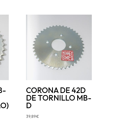
B-
CORONA DE 42D
DE TORNILLO MB-
O)
D
39,89
€