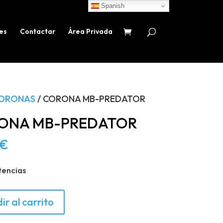
Spanish
es
Contactar
Área Privada
ORONAS
/ CORONA MB-PREDATOR
ONA MB-PREDATOR
€
tencias
A
ir al carrito