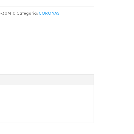
TOR
d
1-30M10
Categoría:
CORONAS