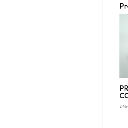
Pr
P
C
2,46