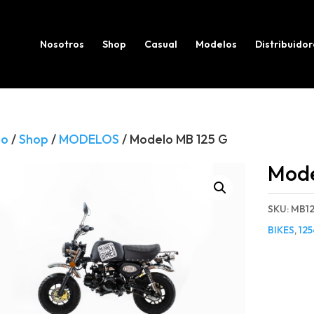
Búsqueda
de
productos
Nosotros
Shop
Casual
Modelos
Distribuidor
io
/
Shop
/
MODELOS
/ Modelo MB 125 G
Mode
SKU:
MB1
BIKES
,
125