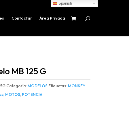
Spanish
es
Contactar
Área Privada
lo MB 125 G
25G
Categoría:
MODELOS
Etiquetas:
MONKEY
cc
,
MOTOS
,
POTENCIA