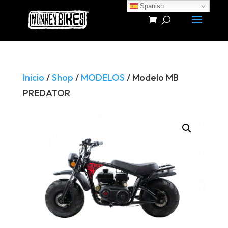
Spanish
Búsqueda
de
productos
Inicio
/
Shop
/
MODELOS
/ Modelo MB
PREDATOR